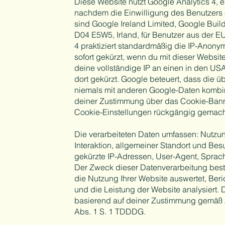
Diese Website nutzt Google Analytics 4,
nachdem die Einwilligung des Benutzers 
sind Google Ireland Limited, Google Buil
D04 E5W5, Irland, für Benutzer aus der 
4 praktiziert standardmäßig die IP-Anonym
sofort gekürzt, wenn du mit dieser Website 
deine vollständige IP an einen in den US
dort gekürzt. Google beteuert, dass die ü
niemals mit anderen Google-Daten kombini
deiner Zustimmung über das Cookie-Banner
Cookie-Einstellungen rückgängig gemach
Die verarbeiteten Daten umfassen: Nutzun
Interaktion, allgemeiner Standort und B
gekürzte IP-Adressen, User-Agent, Sprac
Der Zweck dieser Datenverarbeitung best
die Nutzung Ihrer Website auswertet, Beri
und die Leistung der Website analysiert. 
basierend auf deiner Zustimmung gemäß Ar
Abs. 1 S. 1 TDDDG.