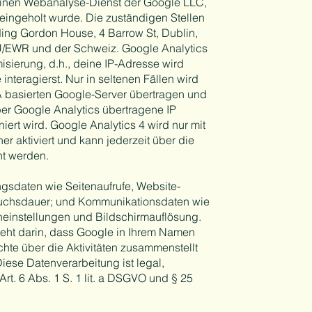
 einen Webanalyse-Dienst der Google LLC,
eingeholt wurde. Die zuständigen Stellen
ding Gordon House, 4 Barrow St, Dublin,
EU/EWR und der Schweiz. Google Analytics
isierung, d.h., deine IP-Adresse wird
interagierst. Nur in seltenen Fällen wird
A basierten Google-Server übertragen und
ber Google Analytics übertragene IP
ert wird. Google Analytics 4 wird nur mit
 aktiviert und kann jederzeit über die
t werden.
gsdaten wie Seitenaufrufe, Website-
esuchsdauer; und Kommunikationsdaten wie
heinstellungen und Bildschirmauflösung.
eht darin, dass Google in Ihrem Namen
chte über die Aktivitäten zusammenstellt
Diese Datenverarbeitung ist legal,
t. 6 Abs. 1 S. 1 lit. a DSGVO und § 25