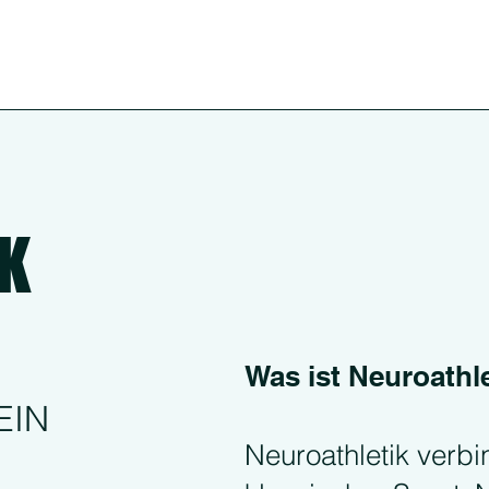
K
Was ist Neuroathl
EIN
Neuroathletik verbin