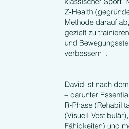
klassischer Sport–N
Z‑Health (gegründet
Methode darauf ab
gezielt zu trainiere
und Bewegungssteu
verbessern .
David ist nach dem 
– darunter Essentia
R‑Phase (Rehabilita
(Visuell‑Vestibulär)
Fähigkeiten) und m