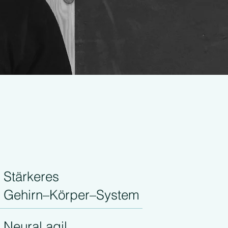
Stärkeres
Gehirn–Körper–System
Neural agil,