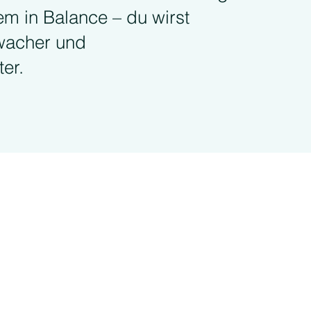
em in Balance – du wirst
, wacher und
er.