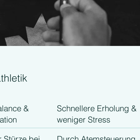
thletik
alance &
Schnellere Erholung &
ation
weniger Stress
 Stürze bei
Durch Atemsteuerung