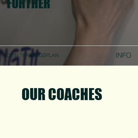
FURTHER
INFO
DEIN TRAININGSPLAN
OUR COACHES