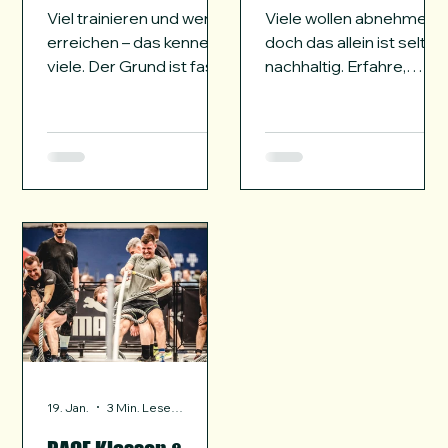
Viel trainieren und wenig
Viele wollen abnehmen –
erreichen – das kennen
doch das allein ist selten
viele. Der Grund ist fast
nachhaltig. Erfahre,
immer derselbe: zu
warum Training,
wenig Intensität, zu viel
Körperzusammensetzu
Volumen. Unser neuer
ng und Bewegung
Blogeintrag zeigt dir,
langfristig den
warum der
Unterschied machen.
grösstmögliche Power
Alternative etwas
Output der kürzeste
emotionaler: Du willst
Weg zu echter Fitness
abnehmen? Erfahre,
ist.
warum das allein oft
nicht funktioniert – und
was wirklich zu mehr
Energie,
Selbstvertrauen und
nachhaltiger
19. Jan.
3 Min. Lesezeit
Veränderung führt.