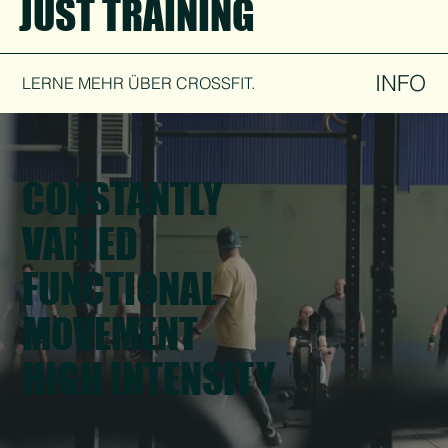
JUST TRAINING
INFO
LERNE MEHR ÜBER CROSSFIT.
CONSTANTLY
VARIED
FUNCTIONAL
MOVEMENT
HIGH INTENSITY