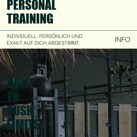
PERSONAL
TRAINING
INDIVIDUELL, PERSÖNLICH UND
INFO
EXAKT AUF DICH ABGESTIMMT.
BUILT
TO
PUSH
LIMITS