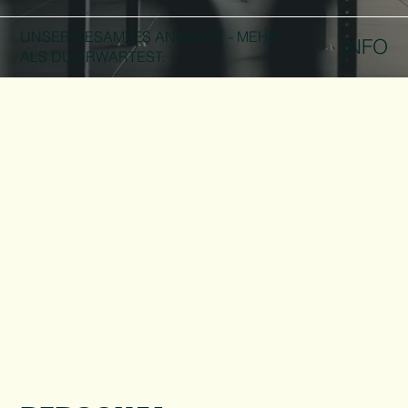
UNSER GESAMTES ANGEBOT - MEHR
INFO
ALS DU ERWARTEST.