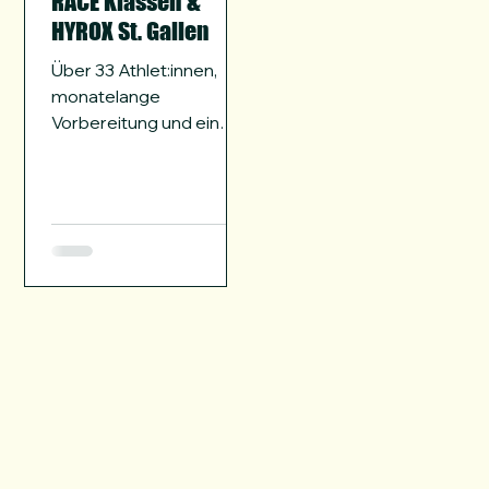
RACE Klassen &
HYROX St. Gallen
Über 33 Athlet:innen,
monatelange
Vorbereitung und ein
gemeinsames Ziel:
HYROX St. Gallen 2026.
Wie unsere RACE
Klassen, die CrossFit-
Basis und eine starke
Community
zusammengewirkt
haben – und weshalb
HYROX für uns kein
Ersatz, sondern eine
Ergänzung ist.